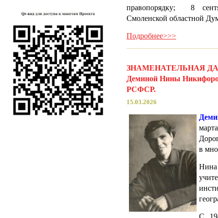
правопорядку; 8 сент
Смоленской областной Дум
Подробнее>>>
ЗНАМЕНАТЕЛЬНАЯ ДАТА.
Деминой Нины Никифоро
РСФСР.
15.03.2026
Деми
мар
Дорог
в мно
Нина
учит
инст
геогр
С 19