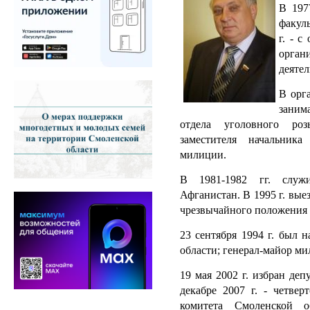
В 197
факул
г. - 
орга
деяте
В орга
заним
отдела уголовного роз
заместителя начальник
милиции.
В 1981-1982 гг. служ
Афганистан. В 1995 г. вы
чрезвычайного положения
23 сентября 1994 г. был 
области; генерал-майор ми
19 мая 2002 г. избран де
декабре 2007 г. - четвер
комитета Смоленской 