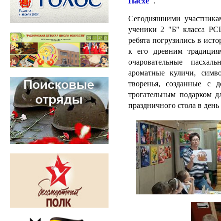
Пасхе"
.
Сегодняшними участникам
ученики 2 "Б" класса Р
ребята погрузились в ист
к его древним традиция
очаровательные пасхал
ароматные куличи, симв
творенья, созданные с 
трогательным подарком 
праздничного стола в день