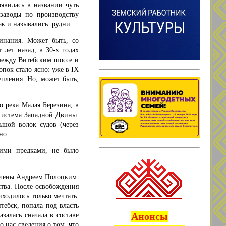
явилась в названии чуть
 заводы по производству
ак и назывались: рудни.
инания. Может быть, со
 лет назад, в 30-х годах
между Витебским шоссе и
опок стало ясно: уже в IX
пления. Но, может быть,
о река Малая Березина, в
система Западной Двины.
ьшой волок судов (через
но.
ими предками, не было
вачены Андреем Полоцким.
ства. После освобождения
ходилось только мечтать.
тебск, попала под власть
Анонсы
залась сначала в составе
 нас сведения о том, что