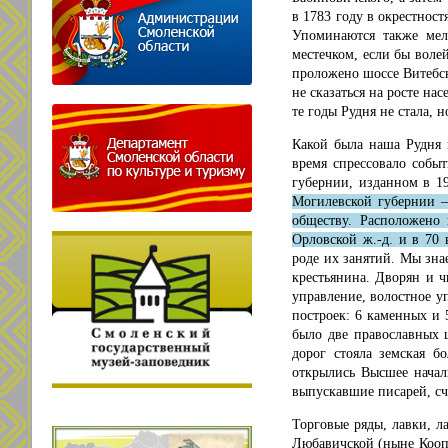
в 1783 году в окрестност
Упоминаются также мел
местечком, если бы воле
проложено шоссе Витебск
не сказаться на росте н
тe годы Рудня не стала, 
Какой была наша Рудня 
время спрессовало собы
губернии, изданном в 19
Могилевской губернии 
обществу. Расположено 
Орловской ж.-д. и в 70 
роде их занятий. Мы зна
крестьянина. Дворян и 
управление, волостное уп
построек: 6 каменных и 
было две православных 
дорог стояла земская б
открылись Высшее начал
выпускавшие писарей, сч
Торговые ряды, лавки, 
Любавичской (ныне Кооп