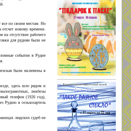
ой.
т все по своим местам. Но
а отсчет новому времени.
я на отсутствие рабочего
овки для руднян были не
еломные события в Рудне
в.
вичская были включены в
везде, здесь шло рядом и
 малограмотных, ликбезы
рвый телефон (1926 год),
ез Рудню в сельхозартель
раницах людских судеб не