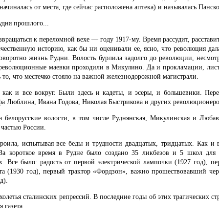
ачиналась от места, где сейчас расположена аптека) и называлась Панск
дня прошлого...
звращаться к переломной вехе — году 1917-му. Время рассудит, расстави
ечественную историю, как бы ни оценивали ее, ясно, что революция дал
оворотно жизнь Рудни. Волость бурлила задолго до революции, несмотр
у революционные маевки проходили в Микулино. Да и прокламации, лист
ь то, что местечко стояло на важной железнодорожной магистрали.
, как и все вокруг. Были здесь и кадеты, и эсеры, и большевики. Пер
а Люблина, Ивана Годова, Николая Быстрикова и других революционеро
да белорусские волости, в том числе Руднянская, Микулинская и Люба
 частью России.
троила, испытывая все беды и трудности двадцатых, тридцатых. Как и 
. За короткое время в Рудне было создано 35 ликбезов и 5 школ для
х. Все было: радость от первой электрической лампочки (1927 год), пе
та (1930 год), первый трактор «Фордзон», важно прошествовавший чер
д).
олетья сталинских репрессий. В последние годы об этих трагических ст
я газета.