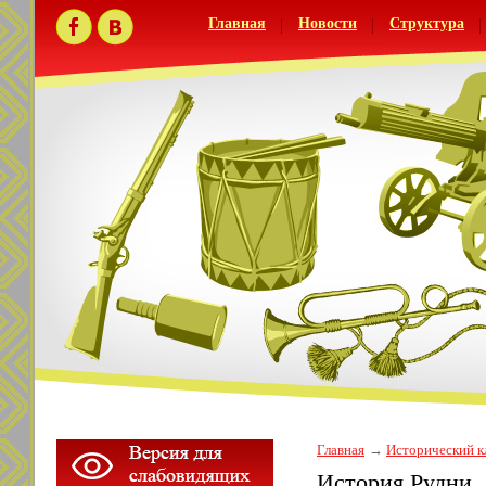
Главная
Новости
Структура
Главная
Исторический к
История Рудни