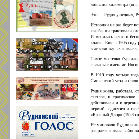
лишь полкилометра (она н
Это — Рудня ушедшая, Ру
Историки не раз будут во
как бы ни трактовали от
Изменилась резко и бесп
класса. Еще в 1905 год
в диковинку: сказывалос
Тихое местечко бурлило
связаны с именами Иосиф
В 1919 году четыре тог
Смоленский уезд и стали
Рудня жила, работала, с
светлое, и трагическое
действовали и в деревня
первый радиоузел и газе
«Красный Двор» (1928 го
Не миновали Рудню и лих
раз рассказывала районна