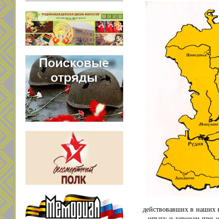
действовавших в наших к
отвагу и героизм при о