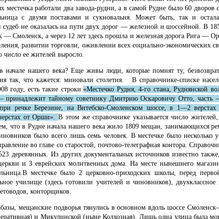
ях местечка работали два завода-рудни, а в самой Рудне было 60 дворов 
ьница с двумя поставами и сукновальня. Может быть, так и остал
й судеб не оказалась на пути двух дорог — железной и шоссейной. В 18
 — Смоленск, а через 12 лет здесь прошла и железная дорога Рига — Оре
аселения, развитии торговли, оживлении всех социально-экономических с
но число ее жителей выросло.
в начале нашего века? Еще живы люди, которые помнят ту, безвозвр
тия так, что кажется: миновали столетия. В справочнике-списке насе
08 году, есть такие строки:
«Местечко Рудня, 4-го стана, Руднянской во
— принадлежит тайному советнику Дмитрию Оскаровичу Отто, часть —
при речке Березине, на Витебско-Смоленском шоссе, в 1—2 верстах
верстах от Орши».
В этом же справочнике указывается число жителей,
ем, что в Рудне начала нашего века жило 1809 мещан, занимающихся ре
чиновников было всего лишь семь человек. В местечке было несколько
равление во главе со старостой, почтово-телеграфная контора. Справоч
523 деревянных. Из других документальных источников известно также,
церкви и 3 еврейских молитвенных дома. На месте нынешнего магази
ольница.В местечке было 2 церковно-приходских школы, перед перв
ьное училище (здесь готовили учителей и чиновников), двухклассное 
етоводов, конторщиков.
лабазы, мещанские подворья тянулись в основном вдоль шоссе Смоленс
еративная) и Микулинской (ныне Колхозная). Лишь одна улица была мо