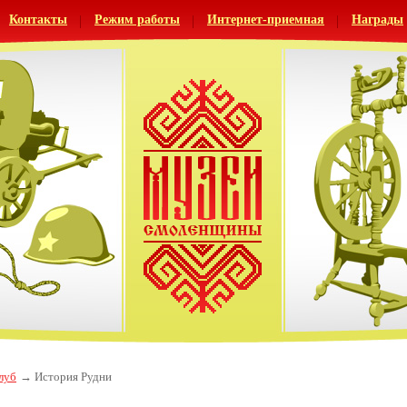
Контакты
Режим работы
Интернет-приемная
Награды
луб
История Рудни