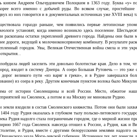
ль князем Андреем Ольгердовичем Полоцким в 1363 году. Буква «у» по
корее всего именно с добычей руды. Во всяком случае, простейшие
двух из них говорится и в документальных источниках уже XVIII века) т
ществовала гораздо раньше, чем появились первые летописные упом
еологи установят, когда именно возникло здесь поселение. Шестьдесят
ыли раскопаны остатки укреплений древнего города. Найдены они были 
ее дороги, ведущей к молочноконсервному комбинату. В результате раск
епленный городок. Увы, Великая Отечественная война смела и эти укре
открытия...
 побудила людей заселить эти довольно болотистые края. Дело в том, чт
город, входит в систему Днепра. А озеро Большая Рутовечь — это уже 
з дорог великого пути «из варяг в греки», и в Рудне завершался бол
азвание) из озера в реку. Другим конечным пунктом волока было Микули
лима от истории Смоленщины и всей России. Место, обжитое наш
еприятелей на Смоленск, а потом и на Москву не миновали Рудню.
и земли входили в состав Смоленского княжества. Потом они были зах
1404 году Рудня оказалась в глубоком тылу польско-литовского государ
века Рудня надолго стала пограничным городом, где о мирной жизни при
рию 1667 года Смоленск навсегда отошел к России, а Рудня, как и Ви
олетие, и Рудня, вместе с другими белорусскими землями надолго ока
 Оршанского уезда Моги-левской губернии. Источники тех лет донесли до