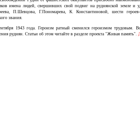
мков имена людей, свершивших свой подвиг на руднянской земле и у
реева, П.Шевцова, Г.Пономарева, К. Константиновой, шести героев
кого звания.
ентября 1943 года. Героизм ратный сменился героизмом трудовым. В
ния руднян. Статьи об этом читайте в разделе проекта "Живая память".