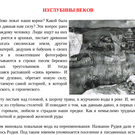
ИЗ ГЛУБИНЫ ВЕКОВ
боко лежат наши корни? Какой была
и давшая нам силу? Эти вопрос рано
аждому человеку. Люди ищут на них
 роется в архивах, листает древнине
огата смоленская земля, другие
атерей, дедушек и бабушек о своих
ются в пожелтевшие фотографии
итываются в строки писем бережно
вых треугольников. И тогда
шаяся распавшей «связь времен». И
аче духовно, обретает новую силу,
таемую самой историей, в которой
ского, и героического.
у листьев над головой, к шороху травы, к журчанию воды в реке. И, мо
ос из глубины столетий. И поведают о том, как давным-давно, в первых 
и горевали, любили и страдали наши предки. Как в немыслимо трудных
лотной и дерновой железной руды.
ом миновала повальная мода на переименования. Название Рудня дали е
лось Родня. Под таким именем упоминается поселение в письменных ис