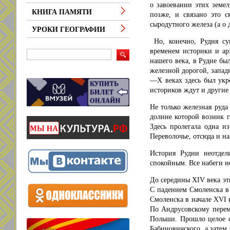
о завоевании этих земе
КНИГА ПАМЯТИ
позже, и связано это с
сыродутного железа (а о 
УРОКИ ГЕОГРАФИИ
Но, конечно, Рудня су
временем историки и арх
нашего века, в Рудне б
железной дорогой, западн
—X веках здесь был укр
историков ждут и другие 
Не только железная руда
долине которой возник 
Здесь пролегала одна и
Переволочье, отсюда и н
История Рудни неотде
спокойным. Все набеги н
До середины XIV века эт
С падением Смоленска в 
Смоленска в начале XVI 
По Андрусовскому переми
Польши. Прошло целое ст
Бабиновичского, а затем