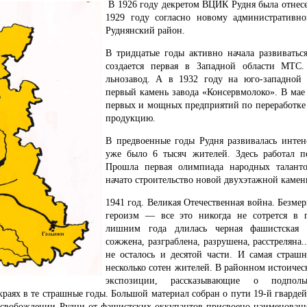
В 1926 году декретом ВЦИК Рудня была отнесен
1929 году согласно новому административно
Руднянский район.
В тридцатые годы активно начала развиватьс
создается первая в Западной области МТС
льнозавод. А в 1932 году на юго-западной 
первый камень завода «Консервмолоко». В мае
первых и мощных предприятий по переработке 
продукцию.
В предвоенные годы Рудня развивалась интен
уже было 6 тысяч жителей. Здесь работал п
Прошла первая олимпиада народных талант
начато строительство новой двухэтажной камен
1941 год. Великая Отечественная война. Безме
героизм — все это никогда не сотрется в 
лишним года длилась черная фашистская 
сожжена, разграблена, разрушена, расстреляна.
не осталось и десятой части. И самая страш
несколько сотен жителей. В районном истоичес
экспозиции, рассказывающие о подпол
раях в те страшные годы. Большой материал собран о пути 19-й гвардей
свобождении Рудни от фашистских оккупантов присвоено наименовани