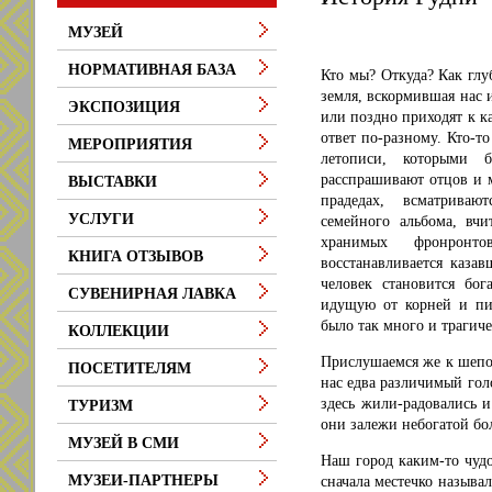
МУЗЕЙ
НОРМАТИВНАЯ БАЗА
Кто мы? Откуда? Как глу
земля, вскормившая нас 
ЭКСПОЗИЦИЯ
или поздно приходят к к
ответ по-разному. Кто-то
МЕРОПРИЯТИЯ
летописи, которыми б
расспрашивают отцов и м
ВЫСТАВКИ
прадедах, всматрива
УСЛУГИ
семейного альбома, вч
хранимых фронронто
КНИГА ОТЗЫВОВ
восстанавливается казав
человек становится бог
СУВЕНИРНАЯ ЛАВКА
идущую от корней и пи
было так много и трагиче
КОЛЛЕКЦИИ
Прислушаемся же к шепот
ПОСЕТИТЕЛЯМ
нас едва различимый гол
здесь жили-радовались 
ТУРИЗМ
они залежи небогатой бо
МУЗЕЙ В СМИ
Наш город каким-то чуд
МУЗЕИ-ПАРТНЕРЫ
сначала местечко называ