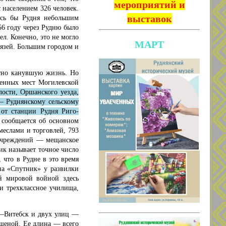
мероприятий и
с населением 326 человек.
выставок
ась бы Рудня небольшим
56 году через Рудню было
л. Конечно, это не могло
МАРТ
вязей. Большим городом и
атно канувшую жизнь. Но
ленных мест Могилевской
лости, Оршанского уезда,
 Руднянскому сельскому
 от станции Рудня Риго-
 сообщается об основном
меслами и торговлей, 793
 учреждений — мещанское
ник называет точное число
 что в Рудне в это время
на «Спутник» у развилки
ой мировой войной здесь
и трехклассное училища,
к—Витебск и двух улиц —
щеной. Ее длина — всего