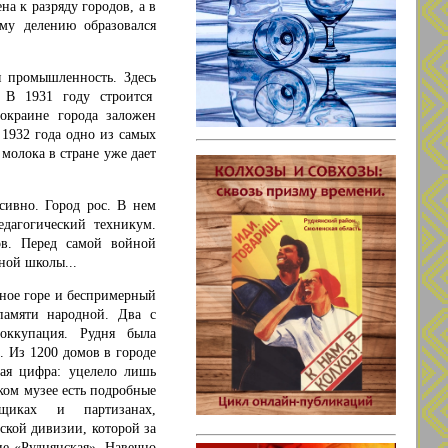
а к разряду городов, а в
му делению образовался
я промышленность. Здесь
. В 1931 году строится
окраине города заложен
 1932 года одно из самых
молока в стране уже дает
сивно. Город рос. В нем
едагогический техникум.
ов. Перед самой войной
ной школы...
рное горе и беспримерный
памяти народной. Два с
оккупация. Рудня была
.. Из 1200 домов в городе
ная цифра: уцелело лишь
ком музее есть подробные
ьщиках и партизанах,
ской дивизии, которой за
е «Руднянская». Навечно