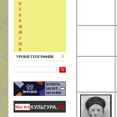
Ф
Х
Ц
Ч
Ш
Щ
Э
Ю
Я
УРОКИ ГЕОГРАФИИ