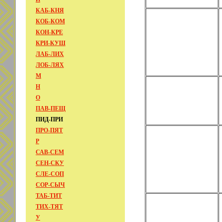
КАБ-КНЯ
КОБ-КОМ
КОН-КРЕ
КРИ-КУШ
ЛАБ-ЛИХ
ЛОБ-ЛЯХ
М
Н
О
ПАВ-ПЕЩ
ПИД-ПРИ
ПРО-ПЯТ
Р
САВ-СЕМ
СЕН-СКУ
СЛЕ-СОП
СОР-СЫЧ
ТАБ-ТИТ
ТИХ-ТЯТ
У