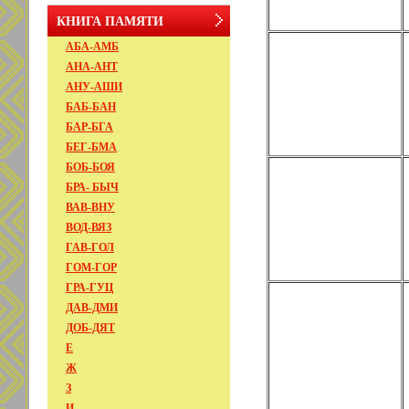
КНИГА ПАМЯТИ
АБА-АМБ
АНА-АНТ
АНУ-АШИ
БАБ-БАН
БАР-БГА
БЕГ-БМА
БОБ-БОЯ
БРА- БЫЧ
ВАВ-ВНУ
ВОД-ВЯЗ
ГАВ-ГОЛ
ГОМ-ГОР
ГРА-ГУЦ
ДАВ-ДМИ
ДОБ-ДЯТ
Е
Ж
З
И