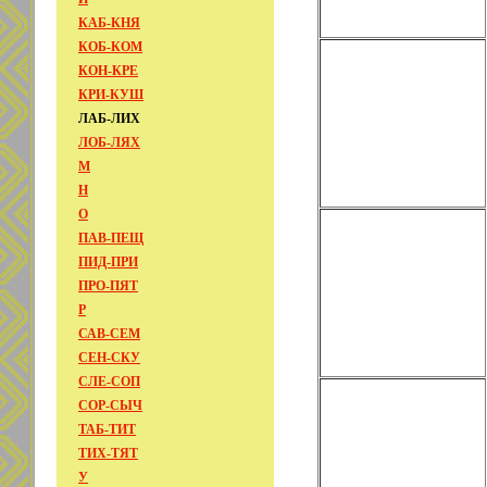
КАБ-КНЯ
КОБ-КОМ
КОН-КРЕ
КРИ-КУШ
ЛАБ-ЛИХ
ЛОБ-ЛЯХ
М
Н
О
ПАВ-ПЕЩ
ПИД-ПРИ
ПРО-ПЯТ
Р
САВ-СЕМ
СЕН-СКУ
СЛЕ-СОП
СОР-СЫЧ
ТАБ-ТИТ
ТИХ-ТЯТ
У