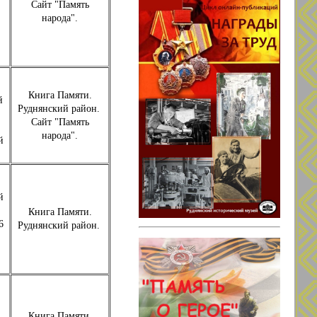
Сайт "Память
народа".
Книга Памяти.
й
Руднянский район.
Сайт "Память
народа".
й
й
Книга Памяти.
6
Руднянский район.
Книга Памяти.