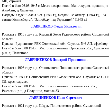
МП, сержант.
Погиб в бою 26.08.1945 г. Место захоронения: Маньчжурия, провинция
Ань-Син, д Хадатунь.
Награды: Орден Славы 3 ст. (1945 г.), медали "За отвагу" (1944 г.), "За
взятие Кенигсберга", "За победу над Германией" (1945 г.)
ЛАВРЕНКОВ Федор Яковлевич
Родился в 1913 году в д. Красный Холм Руднянского района Смоленско
области.
Призван Руднянским РВК Смоленской обл. Служил: 546 АП, ефрейтор.
Погиб в бою 3.08.1943 г. Место захоронения: Орловская обл., Орловски
р-н, д. Платоново.
ЛАВРИНЕНКОВ Дмитрий Прокопович
Родился в 1908 году в д. Станиковичи Понизовского района Смоленско
области.
Призван в 1941 г. Понизовским РВК Смоленской обл. Служил: 43 СП 1
СД, красноармеец.
Погиб в бою 6.08.1942 г. Место захоронения: Калининская обл.,
Ржевский р-н, д Полунино, могила 33.
ЛАВРИНЕНКОВ Иван Сергеевич
Родился в 1921 году в д. Шауры Понизовского района Смоленской