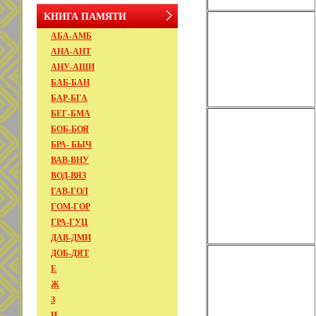
КНИГА ПАМЯТИ
АБА-АМБ
АНА-АНТ
АНУ-АШИ
БАБ-БАН
БАР-БГА
БЕГ-БМА
БОБ-БОЯ
БРА- БЫЧ
ВАВ-ВНУ
ВОД-ВЯЗ
ГАВ-ГОЛ
ГОМ-ГОР
ГРА-ГУЦ
ДАВ-ДМИ
ДОБ-ДЯТ
Е
Ж
З
И