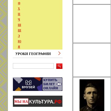
Ф
Х
Ц
Ч
Ш
Щ
Э
Ю
Я
УРОКИ ГЕОГРАФИИ