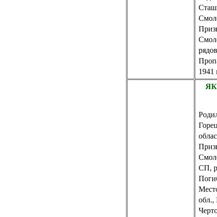
Сташ
Смол
Приз
Смол
рядо
Пропа
1941 
ЯК
Родил
Горе
обла
Приз
Смол
СП, 
Погиб
Место
обл.,
Черто