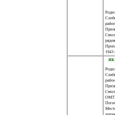
Родил
Слоб
райо
Приз
Смол
рядо
Пропа
1943 
ЯК
Родил
Слаб
райо
Приз
Смол
ОМТП
Погиб
Мест
захо