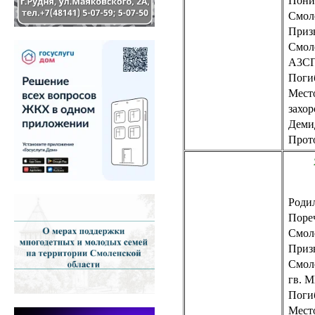
Пони
Смол
Приз
Смол
A3CП
Погиб
Мест
захор
Демид
Прот
Родил
Поре
Смол
Приз
Смол
гв. 
Погиб
Место