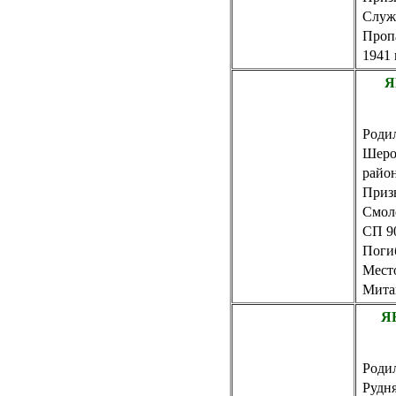
Служ
Пропа
1941 
Я
Родил
Шеро
райо
Приз
Смол
СП 9
Погиб
Место
Мита
Я
Родил
Рудн