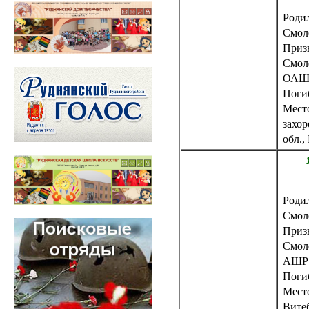
Родил
Смол
Приз
Смол
ОАШР
Погиб
Мест
захо
обл.,
Родил
Смол
Приз
Смол
АШР 
Погиб
Место
Витеб