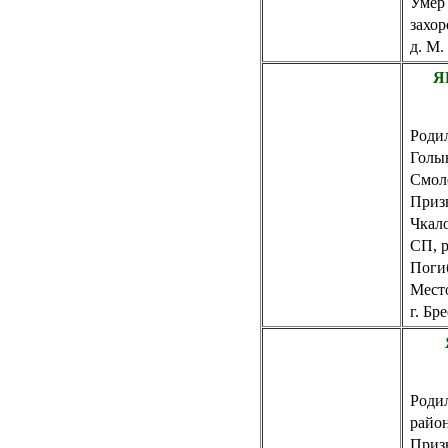
Умер 
захор
д. М.
Я
Родил
Голы
Смол
Приз
Чкало
СП, 
Погиб
Место
г. Бр
Родил
райо
Приз