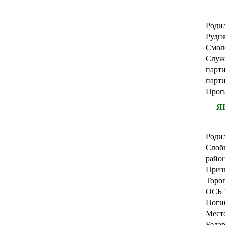
Роди
Рудн
Смол
Служ
парт
парти
Пропа
Я
Родил
Слоб
райо
Призв
Торо
ОСБ 
Погиб
Место
Белар