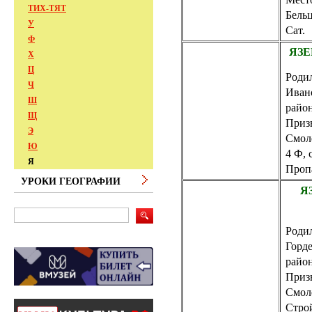
ТИХ-ТЯТ
Бельц
У
Сат.
Ф
ЯЗЕ
Х
Ц
Родил
Ч
Иван
Ш
райо
Щ
Приз
Э
Смол
Ю
4 Ф,
Я
Пропа
УРОКИ ГЕОГРАФИИ
Я
Родил
Горд
райо
Приз
Смол
Строй