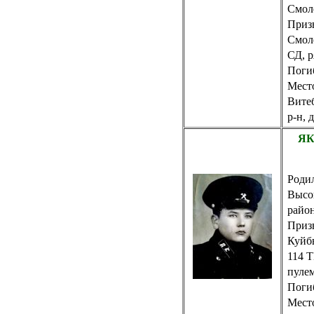
Смол
Приз
Смоле
СД, 
Погиб
Место
Витеб
р-н, 
ЯК
Родил
Высо
райо
Приз
Куйб
114 Т
пуле
Погиб
Место