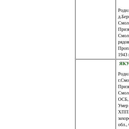
Родил
д.Бе
Смол
Приз
Смол
рядо
Пропа
1943 
ЯКУ
Родил
г.Смо
Приз
Смол
ОСБ,
Умер 
ХППГ
захор
обл.,