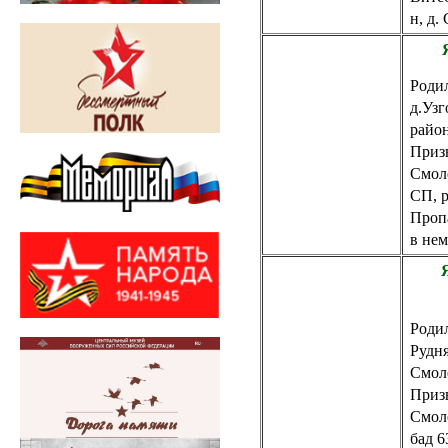
н, д.
Родил
д.Уз
райо
Приз
Смол
СП, р
Пропа
в нем
Родил
Рудн
Смол
Приз
Смоле
бад 6