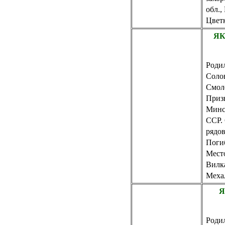
обл.,
Цвет
ЯК
Родил
Соло
Смол
Приз
Минск
ССР. 
рядо
Погиб
Место
Вилка
Меха
Я
Родил