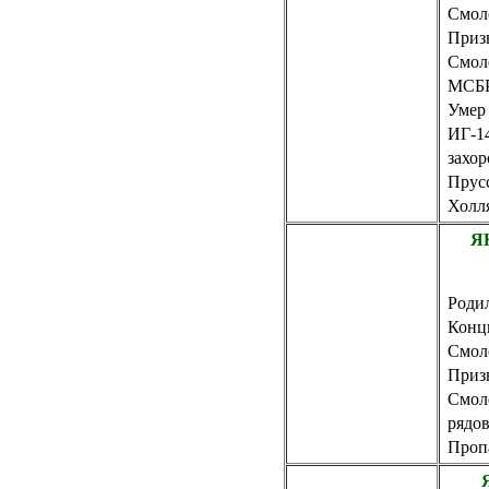
Смол
Приз
Смол
МСБР
Умер 
ИГ-1
захор
Прусс
Холля
Я
Родил
Конц
Смол
Приз
Смол
рядо
Пропа