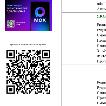
обл.,
Алым
ЯКОВ
Родил
Рудн
Смол
Приз
Смол
ЗапФ
лейт
Пропа
Родил
Рудн
Смол
Приз
Смол