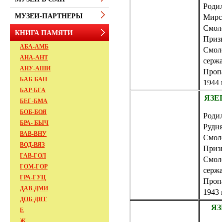
Родил
МУЗЕИ-ПАРТНЕРЫ
Мирс
Смол
КНИГА ПАМЯТИ
Приз
АБА-АМБ
Смол
АНА-АНТ
сержа
АНУ-АШИ
Пропа
БАБ-БАН
1944 
БАР-БГА
ЯЗЕП
БЕГ-БМА
БОБ-БОЯ
Родил
БРА- БЫЧ
Рудн
ВАВ-ВНУ
Смол
ВОД-ВЯЗ
Приз
ГАВ-ГОЛ
Смол
ГОМ-ГОР
сержа
ГРА-ГУЦ
Пропа
ДАВ-ДМИ
1943 
ДОБ-ДЯТ
ЯЗ
Е
Ж