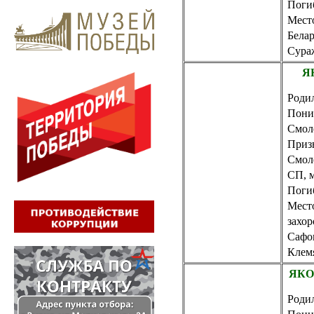
Погиб
Место
Белар
Сураж
Я
Родил
Пони
Смол
Приз
Смол
СП, 
Погиб
Мест
захор
Сафон
Клем
ЯКО
Родил