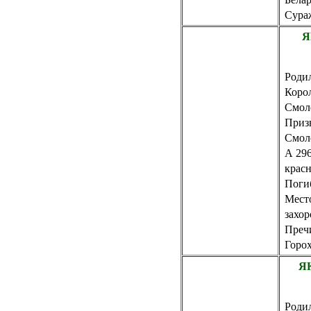
Сураж
Я
Родил
Коро
Смол
Приз
Смол
А 296
крас
Погиб
Мест
захор
Пречи
Горох
Я
Родил