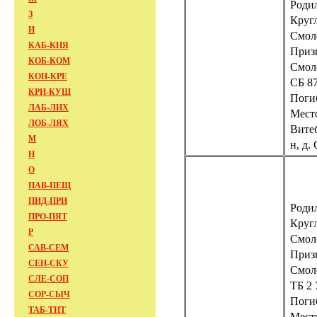
Родил
З
Круг
И
Смол
КАБ-КНЯ
Приз
КОБ-КОМ
Смол
КОН-КРЕ
СБ 87
КРИ-КУШ
Погиб
ЛАБ-ЛИХ
Место
ЛОБ-ЛЯХ
Витеб
М
н, д.
Н
О
ПАВ-ПЕЩ
ПИД-ПРИ
Родил
ПРО-ПЯТ
Круг
Р
Смол
САВ-СЕМ
Приз
СЕН-СКУ
Смол
СЛЕ-СОП
ТБ 2 
СОР-СЫЧ
Погиб
ТАБ-ТИТ
Мест