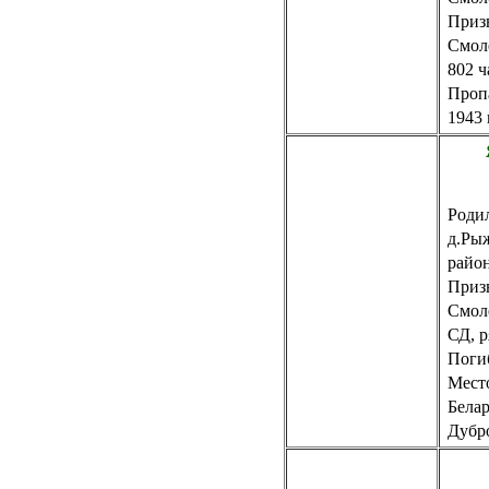
Приз
Смоле
802 ч
Пропа
1943 
Родил
д.Ры
райо
Приз
Смол
СД, 
Погиб
Место
Белар
Дубро