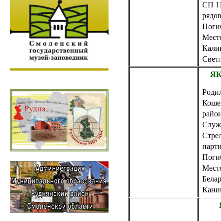
СП 1
рядо
Погиб
Место
Калин
Светл
ЯК
Родил
Коше
райо
Служи
Стрел
парт
Погиб
Место
Белар
Кани