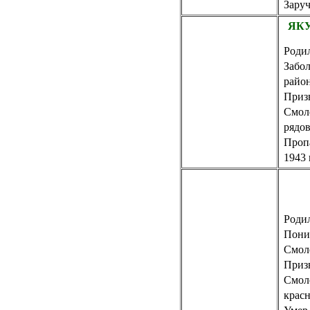
Заруч
ЯКУ
Родил
Забо
райо
Приз
Смол
рядо
Пропа
1943 
Родил
Пони
Смол
Приз
Смол
крас