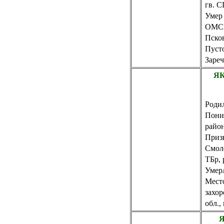
гв. С
Умер 
ОМСБ
Псков
Пусто
Зареч
ЯК
Родил
Пони
райо
Приз
Смол
ТБр, 
Умерл
Мест
захо
обл.,
Я