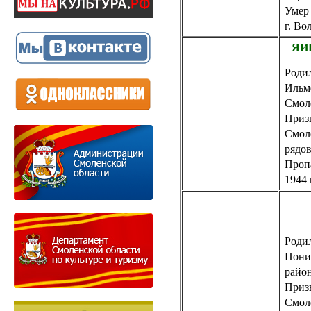
Умер 
г. Во
ЯИ
Родил
Ильм
Смол
Приз
Смол
рядо
Пропа
1944 
Родил
Пони
райо
Приз
Смол