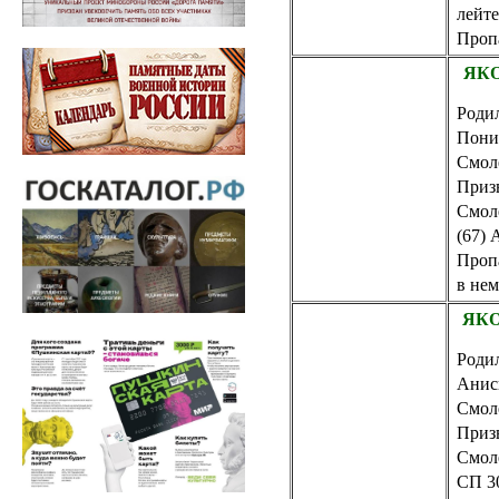
лейте
Пропа
ЯКО
Родил
Пони
Смол
Приз
Смол
(67) 
Пропа
в нем
ЯКО
Родил
Анис
Смол
Приз
Смол
СП 3