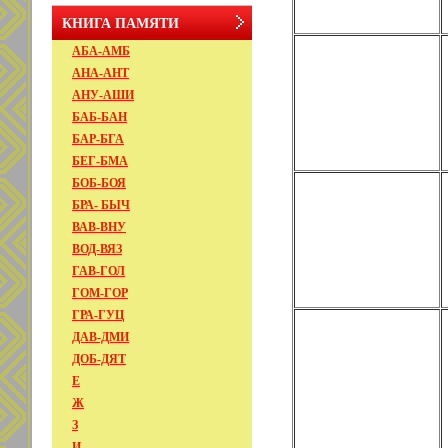
КНИГА ПАМЯТИ
АБА-АМБ
АНА-АНТ
АНУ-АШИ
БАБ-БАН
БАР-БГА
БЕГ-БМА
БОБ-БОЯ
БРА- БЫЧ
ВАВ-ВНУ
ВОД-ВЯЗ
ГАВ-ГОЛ
ГОМ-ГОР
ГРА-ГУЦ
ДАВ-ДМИ
ДОБ-ДЯТ
Е
Ж
З
И