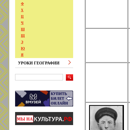
Ф
Х
Ц
Ч
Ш
Щ
Э
Ю
Я
УРОКИ ГЕОГРАФИИ