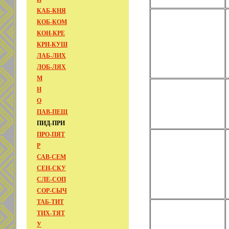
КАБ-КНЯ
КОБ-КОМ
КОН-КРЕ
КРИ-КУШ
ЛАБ-ЛИХ
ЛОБ-ЛЯХ
М
Н
О
ПАВ-ПЕЩ
ПИД-ПРИ
ПРО-ПЯТ
Р
САВ-СЕМ
СЕН-СКУ
СЛЕ-СОП
СОР-СЫЧ
ТАБ-ТИТ
ТИХ-ТЯТ
У