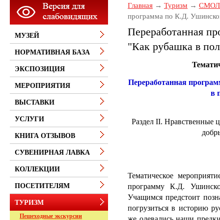
Главная
Туризм
СМОЛ
программа по К.Д. Ушинско
Переработанная пр
МУЗЕЙ
"Как рубашка в пол
НОРМАТИВНАЯ БАЗА
Темати
ЭКСПОЗИЦИЯ
Переработанная программ
МЕРОПРИЯТИЯ
в 
ВЫСТАВКИ
УСЛУГИ
Раздел II. Нравственные 
добр
КНИГА ОТЗЫВОВ
СУВЕНИРНАЯ ЛАВКА
КОЛЛЕКЦИИ
Тематическое мероприяти
программу К.
Д.
Ушинско
ПОСЕТИТЕЛЯМ
Учащимся предстоит позна
ТУРИЗМ
погрузиться в историю ру
Пешеходные экскурсии
же одевались наши предк