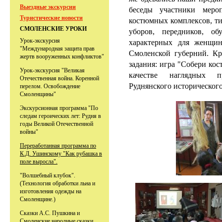
Выездные экскурсии
беседы участники меро
Туристические новости
костюмных комплексов, ти
СМОЛЕНСКИЕ УРОКИ
уборов, передников, об
Урок-экскурсия
характерных для женщи
"Международная защита прав
Смоленской губерний.
Кр
жертв вооруженных конфликтов"
задания: игра "Собери ко
Урок-экскурсия "Великая
качестве наглядных п
Отечественная война. Коренной
Руднянского исторического
перелом. Освобождение
Смоленщины"
Экскурсионная программа "По
следам героических лет: Рудня в
годы Великой Отечественной
войны"
Переработанная программа по
К.Д. Ушинскому "Как рубашка в
поле выросла".
"Волшебный клубок".
(Технология обработки льна и
изготовления одежды на
Смоленщине.)
Сказки А.С. Пушкина и
Смоленские народные сказки.