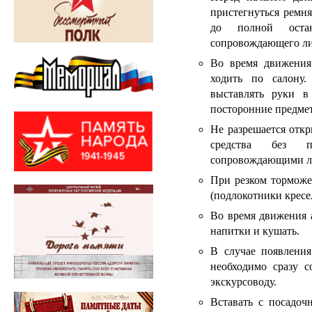
пристегнуться ремня
до полной остан
сопровождающего лиц
Во время движения 
ходить по салону.
выставлять руки в
посторонние предмет
Не разрешается откр
средства без пр
сопровождающими л
При резком торможе
(подлокотники кресе
Во время движения 
напитки и кушать.
В случае появлени
необходимо сразу 
экскурсоводу.
Вставать с посадоч