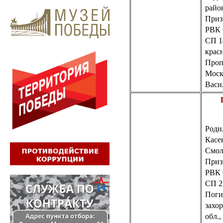
райо
Приз
РВК 
СП 1
крас
Пропа
Моск
Васи
Роди
Касе
Смол
Приз
РВК
СП 2
Поги
захо
обл.,