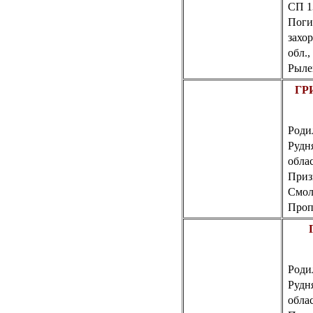
СП 1
Поги
захо
обл.,
Рыле
ГР
Роди
Рудн
обла
Приз
Смол
Пропа
Родил
Рудн
обла