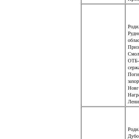
Родил
Рудн
обла
Приз
Смол
ОТБ-
серж
Поги
захо
Новг
Нагр
Ленин
Родил
Дубо