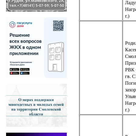
Ладу
Нагр
г.)
Роди
Касе
Смол
Приз
РВК
гв. С
Поги
захо
Улья
Нагр
г.)