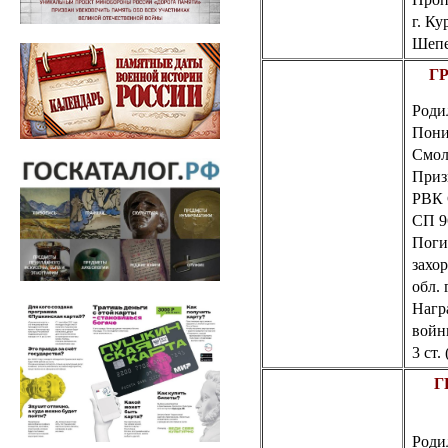
г.
Кур
Шепе
ГР
Роди
Пони
Смол
Приз
РВК
СП 9
Поги
захо
обл.
г
Нагр
войны
3 ст. 
Г
Роди