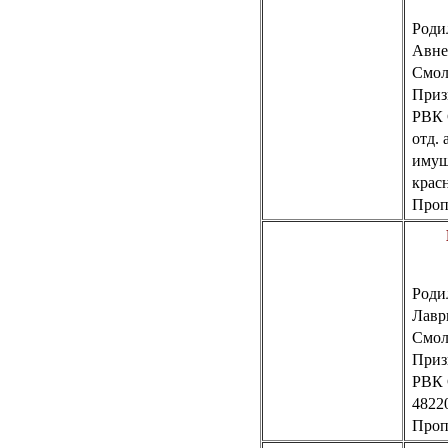
Роди
Авн
Смол
Приз
РВК
отд. 
имущ
крас
Пропа
Роди
Лавр
Смол
Приз
РВК
4822
Пропа