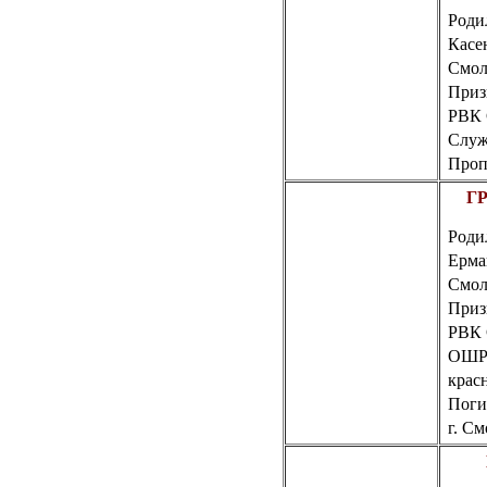
Роди
Касе
Смол
Приз
РВК
Служ
Пропа
ГР
Роди
Ерм
Смол
Приз
РВК
ОШР 
крас
Поги
г.
Смо