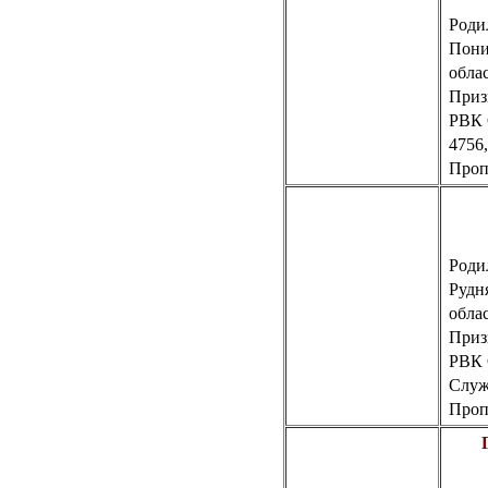
Роди
Пони
обла
Приз
РВК
4756
Пропа
Родил
Рудн
обла
Приз
РВК
Слу
Пропа