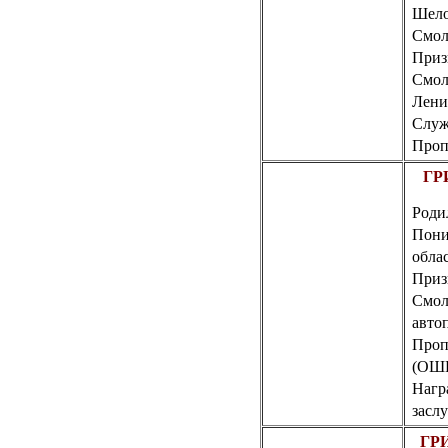
Шело
Смол
Призв
Смол
Лени
Служ
Пропа
ГР
Роди
Пони
обла
Приз
Смол
авто
Пропа
(ОШ
Нагр
заслу
ГР