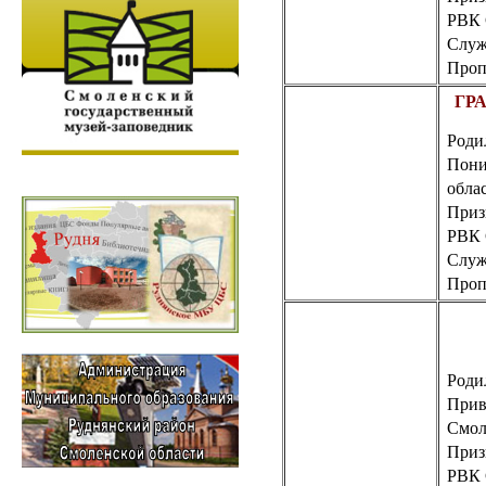
РВК
Служ
Пропа
ГРА
Роди
Пони
обла
Приз
РВК
Служ
Пропа
Роди
Прив
Смол
Приз
РВК