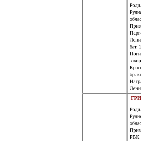
Родил
Рудн
обла
Призв
Парг
Лени
бат.
Поги
захо
Крас
бр. к
Нагр
Ленин
ГРИ
Родил
Рудн
обла
Приз
РВК 