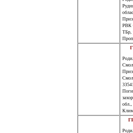
Рудн
обла
Приз
РВК 
ТБр,
Пропа
Г
Роди
Смол
Приз
Смол
33541
Поги
захо
обл.,
Клим
Г
Родил