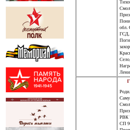
Тихо
Смол
Призв
Пони
обл.
ГСД
Поги
захо
Красн
Село
Нагр
Ленин
Г
Роди
Саму
Смол
Приз
РВК 
СП 9
Проп