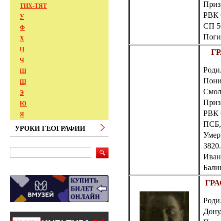
Приз
ТИХ-ТЯТ
РВК
У
СП 5
Ф
Поги
Х
Ц
ГР
Ч
Родил
Ш
Пони
Щ
Смол
Э
Приз
Ю
РВК 
Я
ПСБ
УРОКИ ГЕОГРАФИИ
Умер 
3820
Ивано
Балин
ГРА
Родил
Дону