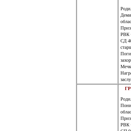
Родил
Деми
обла
Приз
РВК 
СД 4
стар
Поги
захор
Мечк
Нагр
заслу
ГР
Роди
Пони
обла
Приз
РВК