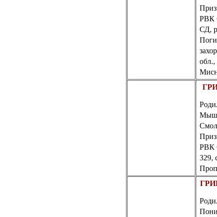
Приз
РВК 
СД, 
Поги
захо
обл.
Мисн
ГРИ
Роди
Мышк
Смол
Приз
РВК
329,
Пропа
ГРИ
Роди
Пони