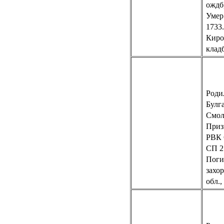
ождб
Умер 
1733
Киров
клад
Родил
Булг
Смол
Приз
РВК
СП
2
Погиб
захо
обл.