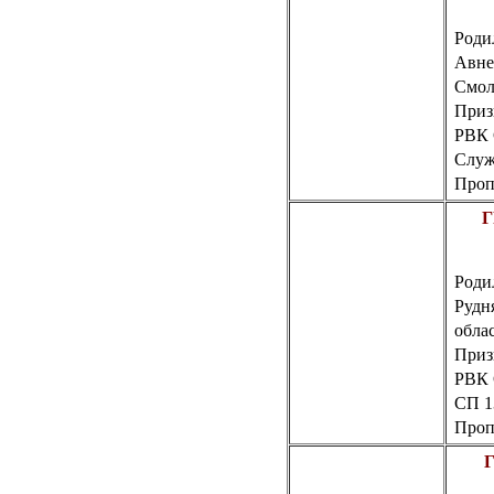
Роди
Авн
Смол
Приз
РВК
Служ
Пропа
Г
Роди
Рудн
обла
Приз
РВК
СП 1
Пропа