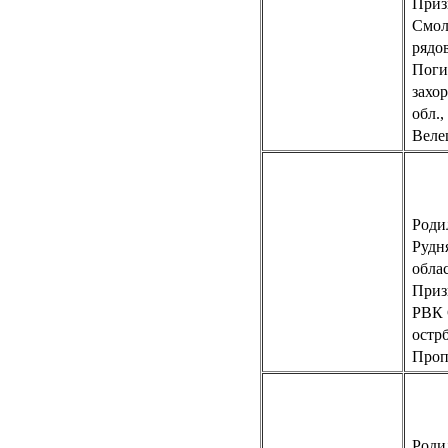
Приз
Смол
рядо
Погиб
захо
обл.,
Веле
Роди
Рудн
обла
Приз
РВК
остр
Пропа
Родил