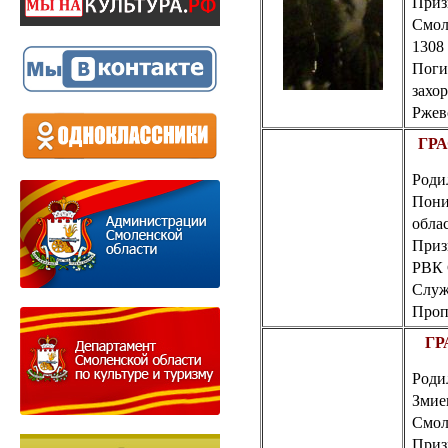
Приз
Смол
1308
Поги
захор
Ржев
ГРА
Роди
Пони
обла
Приз
РВК
Служ
Пропа
ГР
Родил
Змие
Смол
Приз