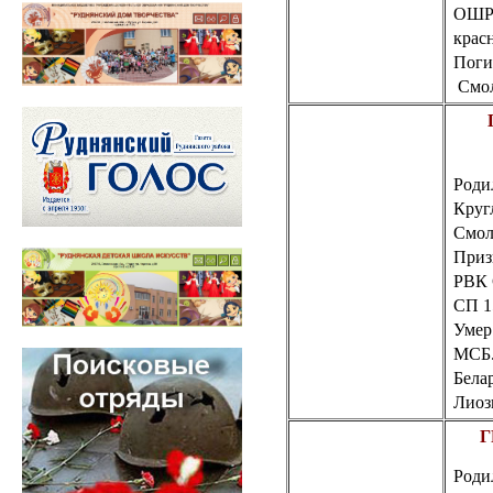
ОШР 
крас
Погиб
 Смо
Роди
Круг
Смол
Приз
РВК
СП 1
Умер 
МСБ.
Белар
Лиоз
Г
Роди