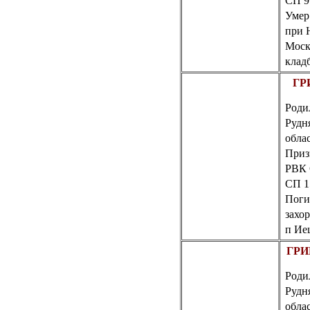
СП 9
Умер 
при 
Моск
кладб
ГР
Родил
Рудн
обла
Приз
РВК
СП 15
Поги
захо
п Ие
ГРИ
Родил
Рудн
обла