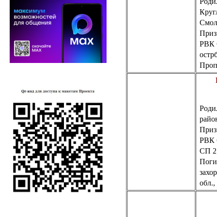
Родил
Круг
Смол
Приз
РВК
остр
Пропа
Роди
райо
Приз
РВК
СП 2
Погиб
захо
обл.,