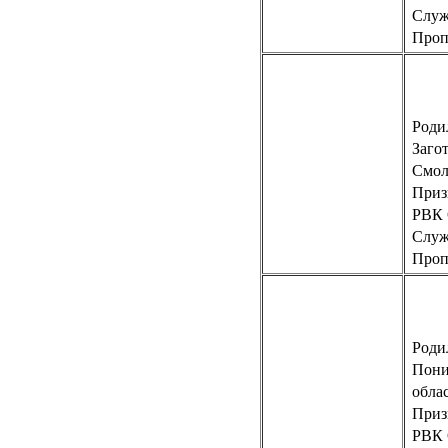
Слу
Пропа
Роди
Заго
Смол
Приз
РВК
Слу
Пропа
Родил
Пони
обла
Приз
РВК