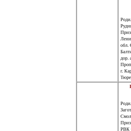
Родил
Рудн
Приз
Лени
обл.
Балт
дор. 
Проп
г. К
Тюре
Роди
Заго
Смол
Приз
РВК