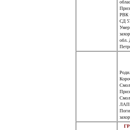
обла
Приз
РВК 
СД 5
Умер 
захо
обл. 
Петр
Родил
Коро
Смол
Приз
Смол
ЛАП 
Поги
захо
ГР