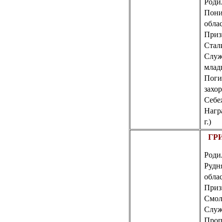
Родил
Пони
обла
Приз
Стал
Служ
млад
Поги
захор
Себе
Нагр
г.)
ГРИ
Роди
Рудн
обла
Приз
Смол
Слу
Пропа