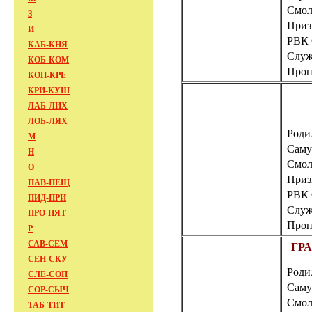
Смол
З
Приз
И
РВК
КАБ-КНЯ
Слу
КОБ-КОМ
Пропа
КОН-КРЕ
КРИ-КУШ
ЛАБ-ЛИХ
ЛОБ-ЛЯХ
Роди
М
Саму
Н
Смол
О
Приз
ПАВ-ПЕЩ
РВК
ПИД-ПРИ
Слу
ПРО-ПЯТ
Пропа
Р
САВ-СЕМ
ГРА
СЕН-СКУ
Родил
СЛЕ-СОП
Саму
СОР-СЫЧ
Смол
ТАБ-ТИТ