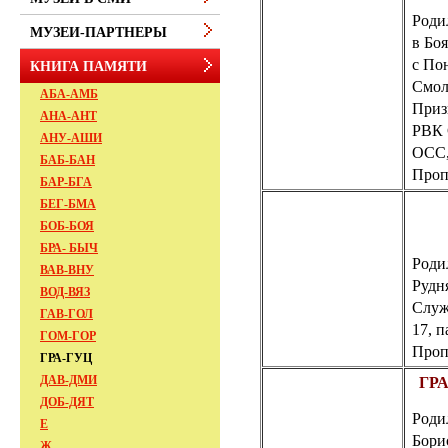
Роди
МУЗЕИ-ПАРТНЕРЫ
в
Боя
с
Пон
КНИГА ПАМЯТИ
Смол
АБА-АМБ
Приз
АНА-АНТ
РВК
АНУ-АШИ
ОСС
БАБ-БАН
Пропа
БАР-БГА
БЕГ-БМА
БОБ-БОЯ
БРА- БЫЧ
Родил
ВАВ-ВНУ
Рудн
ВОД-ВЯЗ
Служ
ГАВ-ГОЛ
17,
п
ГОМ-ГОР
Пропа
ГРА-ГУЦ
ДАВ-ДМИ
ГРА
ДОБ-ДЯТ
Роди
Е
Бори
Ж