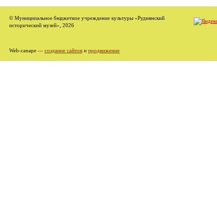
© Муниципальное бюджетное учреждение культуры «Руднянский
исторический музей», 2026
Web-canape —
создание сайтов
и
продвижение