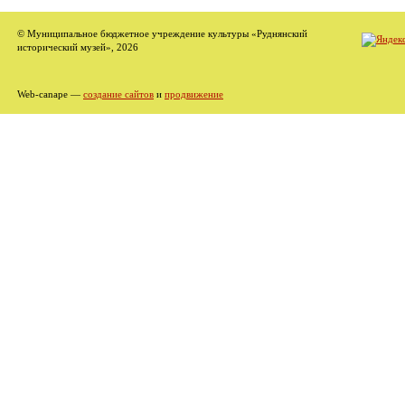
© Муниципальное бюджетное учреждение культуры «Руднянский
исторический музей», 2026
Web-canape —
создание сайтов
и
продвижение