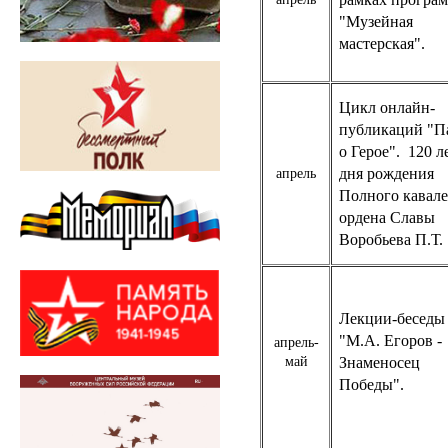
"Музейная
мастерская".
Цикл онлайн-
публикаций "П
о Герое". 120 л
дня рождения
апрель
Полного кавале
ордена Славы
Воробьева П.Т.
Лекции-беседы
"М.А. Егоров -
апрель-
май
Знаменосец
Победы".