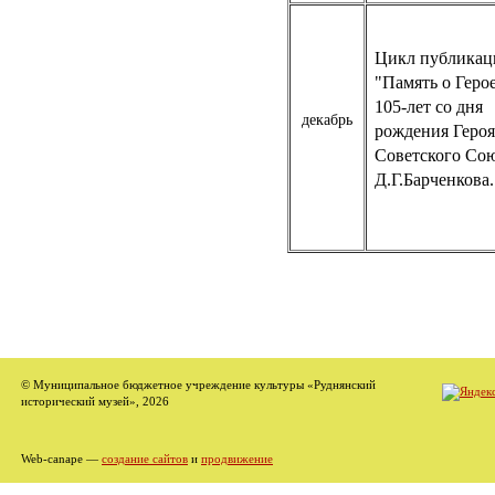
Цикл публикац
"Память о Герое
105-лет со дня
декабрь
рождения Героя
Советского Со
Д.Г.Барченкова.
© Муниципальное бюджетное учреждение культуры «Руднянский
исторический музей», 2026
Web-canape —
создание сайтов
и
продвижение