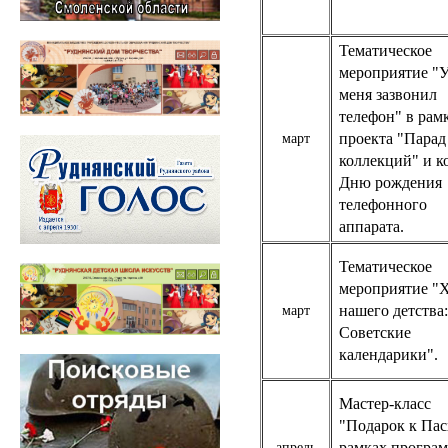
Тематическое
мероприятие "
меня зазвонил
телефон" в рам
проекта "Парад
март
коллекций" и к
Дню рождения
телефонного
аппарата.
Тематическое
мероприятие "
нашего детства:
март
Советские
календарики".
Мастер-класс
"Подарок к Пас
рамках програ
апрель