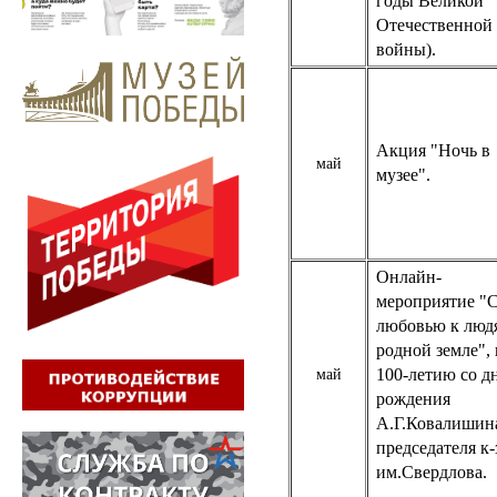
годы Великой
Отечественной
войны).
Акция "Ночь в
май
музее".
Онлайн-
мероприятие "
любовью к люд
родной земле", 
100-летию со д
май
рождения
А.Г.Ковалишин
председателя к-
им.Свердлова.