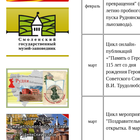
превращения" (
февраль
летию пробног
пуска Руднянск
льнозавода).
Цикл онлайн-
публикаций
«"Память о Геро
115 лет со дня
март
рождения Героя
Советского Со
В.И. Трудолюбо
Цикл мероприя
"Поздравитель
март
открытка. 8 мар