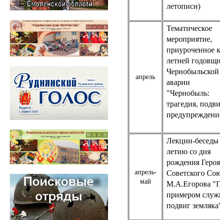
летописи)
Тематическое
мероприятие,
приуроченное к
летней годовщ
Чернобыльской
апрель
аварии
"Чернобыль:
трагедия, подви
предупреждени
Лекции-беседы 
летию со дня
рождения Героя
апрель-
Советского Со
май
М.А.Егорова "
примером служ
подвиг земляка