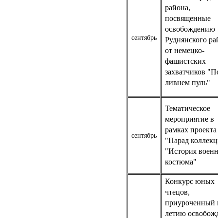
района,
посвященные
освобождению
сентябрь
Руднянского ра
от немецко-
фашистских
захватчиков "П
ливнем пуль"
Тематическое
мероприятие в
рамках проекта
сентябрь
"Парад коллек
"История воен
костюма"
Конкурс юных
чтецов,
приуроченный к
летию освобож