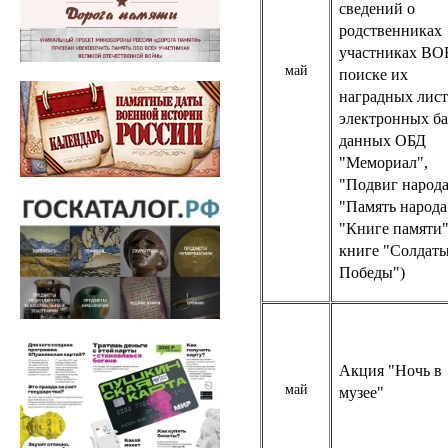
сведений о
родственниках
участниках ВО
май
поиске их
наградных лист
электронных ба
данных ОБД
"Мемориал",
"Подвиг народа
"Память народа
"Книге памяти"
книге "Солдат
Победы")
Акция "Ночь в
май
музее"