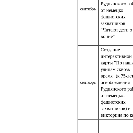
Руднянского ра
сентябрь
от немецко-
фашистских
захватчиков
"Читают дети о
войне"
Создание
интерактивной
карты "По наш
улицам сквозь
время" (к 75-л
освобождения
сентябрь
Руднянского ра
от немецко-
фашистских
захватчиков) и
викторина по к