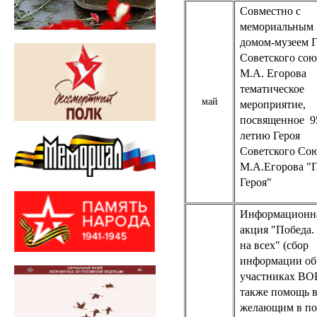
Совместно с
мемориальным
домом-музеем Г
Советского сою
М.А. Егорова
тематическое
май
мероприятие,
посвященное 9
летию Героя
Советского Со
М.А.Егорова "
Героя"
Информационн
акция "Победа.
на всех" (сбор
информации об
участниках ВОВ
также помощь 
желающим в по