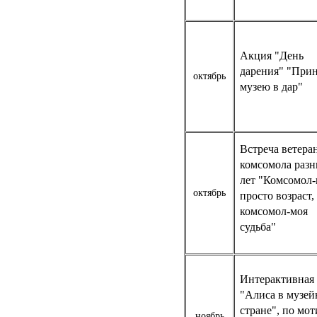
Акция "День
дарения" "При
октябрь
музею в дар"
Встреча ветера
комсомола раз
лет "Комсомол-
октябрь
просто возраст,
комсомол-моя
судьба"
Интерактивная 
"Алиса в музей
стране", по мо
ноябрь