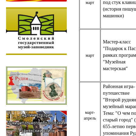
под стук клави
март
(история пишу
машинки)
Мастер-класс
"Подарок к Пас
рамках програ
март
"Музейная
мастерская"
Районная игра-
путешествие
"Второй рудня
музейный мара
март-
Тема: "О чем п
апрель
старый город" (
655-летию перв
упоминания Ру