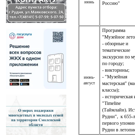
июнь
Россию"
Программа
"Музейное лето
- обзорные и
тематические
экскурсии по м
по городу;
- викторины;
- "Музейная
июнь-
август
мастерская" (ма
классы);
- историческая 
"Timeline
(Таймлайн). Ис
Рудни", к 655-
первого упоми
Рудни в летопи