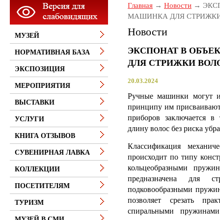
Главная
Новости
ЭКС
МАШИНКА ДЛЯ СТРИЖКИ
Новости
МУЗЕЙ
ЭКСПОНАТ В ОБЪЕ
НОРМАТИВНАЯ БАЗА
ДЛЯ СТРИЖКИ ВОЛ
ЭКСПОЗИЦИЯ
20.03.2024
МЕРОПРИЯТИЯ
Ручные машинки могут и
ВЫСТАВКИ
принципу им присваивают 
приборов заключается в
УСЛУГИ
длину волос без риска убр
КНИГА ОТЗЫВОВ
Классификация механич
СУВЕНИРНАЯ ЛАВКА
происходит по типу конс
кольцеобразными пружин
КОЛЛЕКЦИИ
предназначена для 
ПОСЕТИТЕЛЯМ
подковообразными пружи
позволяет срезать пр
ТУРИЗМ
спиральными пружинами
МУЗЕЙ В СМИ