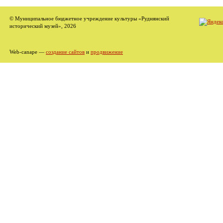
© Муниципальное бюджетное учреждение культуры «Руднянский
исторический музей», 2026
Web-canape —
создание сайтов
и
продвижение