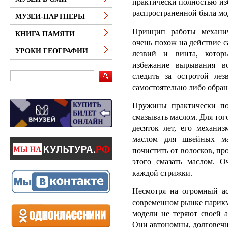
практически полностью изб
распространенной была мо
МУЗЕИ-ПАРТНЕРЫ
Принцип работы механи
КНИГА ПАМЯТИ
очень похож на действие 
УРОКИ ГЕОГРАФИИ
лезвий и винта, котор
избежание вырывания в
следить за остротой ле
самостоятельно либо обращ
Пружины практически по
смазывать маслом. Для то
десяток лет, его механиз
маслом для швейных м
почистить от волосков, пр
этого смазать маслом. О
каждой стрижки.
Несмотря на огромный ас
современном рынке парикм
модели не теряют своей а
Они автономны, долговечн