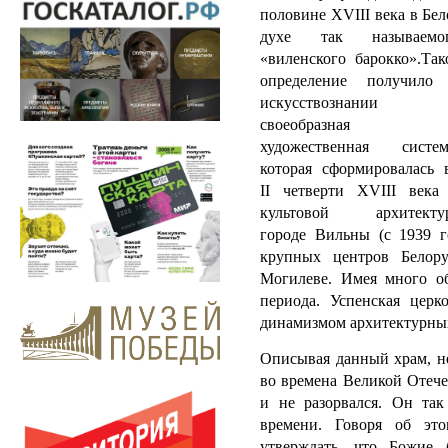
половине XVIII века в Бе
духе так называемо
«виленского барокко».Так
определение получило
искусствознании
своеобразная
художественная систем
которая сформировалась 
II четверти XVIII века
культовой архитекту
городе Вильны (с 1939 
крупных центров Белору
Могилеве. Имея много о
периода. Успенская цер
динамизмом архитектурны
Описывая данный храм, не
во времена Великой Отече
и не разорвался. Он так
времени. Говоря об эт
утверждать, что Божие 