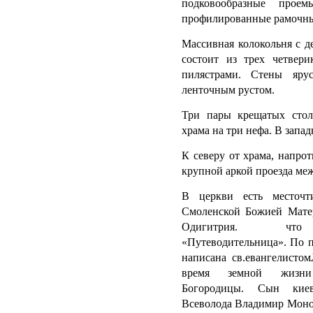
подковообразные про
профилированные рамочны
Массивная колокольня с д
состоит из трех четвер
пилястрами. Стены яр
ленточным рустом.
Три пары крещатых стол
храма на три нефа. В запад
К северу от храма, напрот
крупной аркой проезда м
В церкви есть месточ
Смоленской Божией Мате
Одигитрия. чт
«Путеводительница». По 
написана св.евангелисто
время земной жизни
Богородицы. Сын киев
Всеволода Владимир Моно