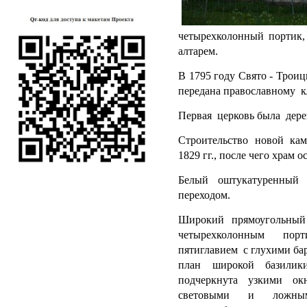
четырехколонный портик,
алтарем.
В 1795 году Свято - Троиц
передана православному к
Первая церковь была дерев
Строительство новой кам
1829 гг., после чего храм 
Белый оштукатуренный 
переходом.
Широкий прямоугольный
четырехколонным пор
пятиглавием с глухими ба
план широкой базилик
подчеркнута узкими ок
световыми и ложны