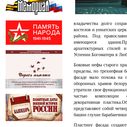
владычества долго сохра
костелов и униатских цер
района. Под православ
имеющиеся здания.П
архитектурных стилей 
Успении Богоматери в Люб
Боковые нефы старого хра
приделы, но трехнефная б
фасаде мало похожа на 
оборонных храмов белору
утратили свое функционал
частью композиции фа
декоративная пластика.
представляют собой четве
башни глухие барабанчики
Пластину фасада создаю