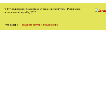
© Муниципальное бюджетное учреждение культуры «Руднянский
исторический музей», 2026
Web-canape —
создание сайтов
и
продвижение