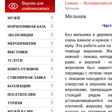
Главная
Исторический кл
Мельник
Мельник
МУЗЕЙ
Част
НОРМАТИВНАЯ БАЗА
Без мельника в деревне
ЭКСПОЗИЦИЯ
очень важное и нужное 
МЕРОПРИЯТИЯ
муку. Эта работа шла на
помощи жерновов. Жер
ВЫСТАВКИ
нижней - лежака, непод
УСЛУГИ
раме, и верхней - по
жерновом был закрепл
КНИГА ОТЗЫВОВ
пирамиды с лотком, чере
СУВЕНИРНАЯ ЛАВКА
с лежаком находился ла
отверстие в верхнем же
КОЛЛЕКЦИИ
жерновами, превращаяс
стоящий рядом ла
ПОСЕТИТЕЛЯМ
устанавливавшейся на
ТУРИЗМ
плотиной, жернова при
падала на огромное ве
МУЗЕЙ В СМИ