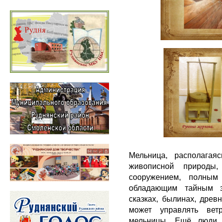
Мельница, располагая
живописной природы,
сооружением, полным 
обладающим тайным з
сказках, былинах, древ
может управлять вет
мельницы, Ещё люди с