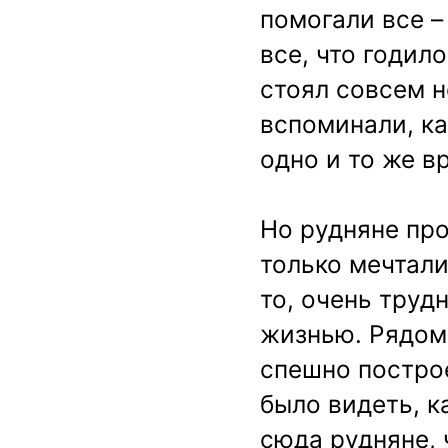
помогали все –
все, что годил
стоял совсем н
вспоминали, к
одно и то же в
Но рудняне пр
только мечтали
то, очень труд
жизнью. Рядом
спешно постро
было видеть, к
сюда рудняне, 