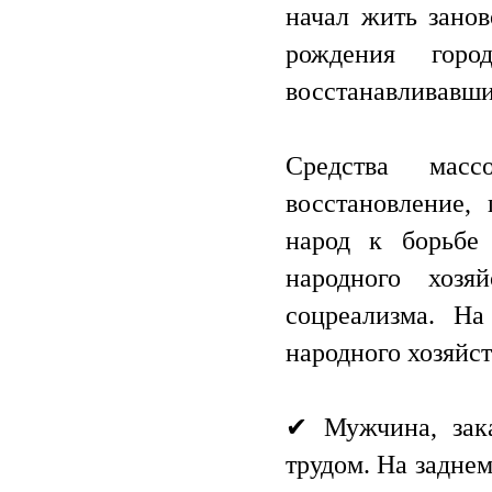
начал жить занов
рождения гор
восстанавливавш
Средства мас
восстановление,
народ к борьбе 
народного хоз
соцреализма. На
народного хозяйс
✔ Мужчина, зак
трудом. На задне