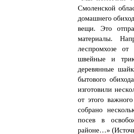
Смоленской облас
домашнего обиход
вещи. Это отпр
материалы. На
леспромхозе от
швейные и трик
деревянные шайк
бытового обиход
изготовили неско
от этого важног
собрано несколь
посев в освобо
районе…» (Источни