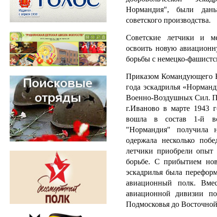
Нормандия", были дан
советского производства.
Советские летчики и м
освоить новую авиационн
борьбы с немецко-фашистс
Приказом Командующего В
года эскадрилья «Норманд
Военно-Воздушных Сил. П
г.Иваново в марте 1943 
вошла в состав 1-й в
"Нормандия" получила н
одержала несколько побе
летчики приобрели опыт
борьбе. С прибытием нов
эскадрилья была перефор
авиационный полк. Вмес
авиационной дивизии по
Подмосковья до Восточной