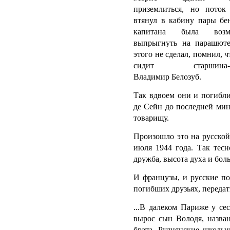
приземлиться, но поток
втянул в кабину пары бе
капитана была возмо
выпрыгнуть на парашюте
этого не сделал, помнил, 
сидит старшина-м
Владимир Белозуб.
Так вдвоем они и погибл
де Сейн до последней мин
товарищу.
Произошло это на русской
июля 1944 года. Так тесн
дружба, высота духа и боль.
И французы, и русские по
погибших друзьях, передат
...В далеком Париже у с
вырос сын Володя, назван
брата. Руднянские школьн