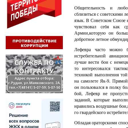
Общительность и любо
сблизиться с советскими 
язык. В Советском Союзе 
чувствовал себя как с
Армии,которую он больш
добротное летное обмунди
Лефевра часто можно б
истребительной авиацио
лучше вести бои с немецк
то интересовался такти
техникой выполнения то
на самолете Як-9. Прямой
он пользовался в полку б
бой, Лефевр не пропуст
заданий, которые выпол
нравились воздушные бои,
го гвардейского истребите
Обладая ораторскими спос