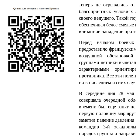
теперь не отрывались о
благоприятных условиях
своего ведущего. Такой п
обеспечивал белее смелые
внезапное нападение прот
Перед началом боевых 
предоставило французским
воздушной обстановко
группами летчики вылетал
характерными ориенти
противника. Все эти поле
но в последнем из них слу
В середине дня 28 мая 
совершала очередной обл
времени был еще занят н
первую половину маршрута
заметил падение давления 
командир 3-й эскадрил
порядок группы и направи