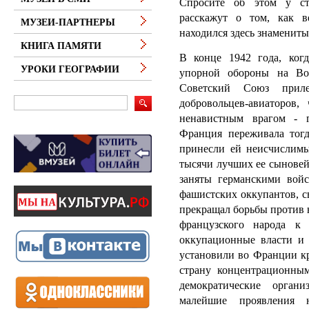
Спросите об этом у ст
расскажут о том, как в
МУЗЕИ-ПАРТНЕРЫ
находился здесь знаменит
КНИГА ПАМЯТИ
В конце 1942 года, ког
УРОКИ ГЕОГРАФИИ
упорной обороны на Вол
Советский Союз приле
добровольцев-авиаторов
ненавистным врагом - 
Франция переживала тог
принесли ей неисчислимы
тысячи лучших ее сыновей
заняты германскими войс
фашистских оккупантов, 
прекращал борьбы против 
французского народа к 
оккупационные власти и
установили во Франции к
страну концентрационным
демократические орган
малейшие проявления н