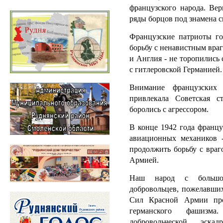
французского народа. Вер
ряды борцов под знамена 
Французские патриоты г
борьбу с ненавистным в
и Англия - не торопились
с гитлеровской Германией.
Внимание французских
привлекала Советская с
боролись с агрессором.
В конце 1942 года францу
авиационных механиков 
продолжить борьбу с враг
Армией.
Наш народ с большой
добровольцев, пожелавши
Сил Красной Армии прот
германского фашизм
добровольческой эска