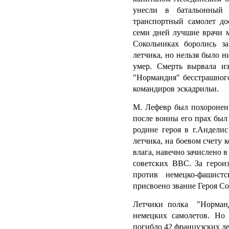
унесли в батальонный 
транспортный самолет до
семи дней лучшие врачи м
Сокольниках боролись за
летчика, но нельзя было н
умер. Смерть вырвала из
"Нормандия" бесстрашного
командиров эскадрильи.
М. Лефевр был похоронен
после воины его прах был
родине героя в г.Анделис
летчика, на боевом счету 
влага, навечно зачислено 
советских ВВС. За герои
против немецко-фашист
присвоено звание Героя С
Летчики полка "Норманд
немецких самолетов. Но
погибло 42 французских ле