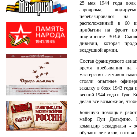
25 мая 1944 года полк
аэродрома, лидируе
перебазировался на 
расположенный в 60 ки
прибытии на фронт по
подчинение 303-й Смоле
дивизии, которая прод
воздушной армии
.
Состав французского авиа
время пребывания на со
мастерство летчиков намн
стояли опытные офице
закалку в боях 1943 года
весной 1944 года в Туле.
делал все возможное, чтоб
Большую помощь в работе
майор Луи Дельфино. 
командир эскадрильи - о
обучают летчиков, готовят