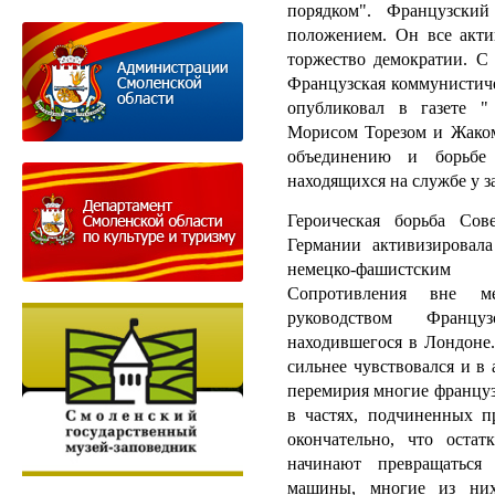
порядком". Французски
положением. Он все акти
торжество демократии. С 
Французская коммунистиче
опубликовал в газете 
Морисом Торезом и Жаком
объединению и борьбе 
находящихся на службе у з
Героическая борьба Сов
Германии активизировала
немецко-фашистски
Сопротивления вне ме
руководством Француз
находившегося в Лондоне.
сильнее чувствовался и в
перемирия многие француз
в частях, подчиненных п
окончательно, что оста
начинают превращаться
машины, многие из них