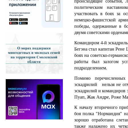
происходящие события, 
политическим наставни
участвовать в боях за о
немецко-фашистской арми
победы, одержанные в б
двумя советскими орденам
Командиром 4-й эскадрил
Бегэна стал капитан Рене 
боях на советско-германск
работы был залогом ус
подразделением.
Помимо перечисленных
эскадрилий нельзя не отм
эскадрилий и командиров з
Пуап, Жак Андре, Роже М
К началу вторичного при
боя полка "Нормандия" н
хорошо отработана слета
также налажено их четк