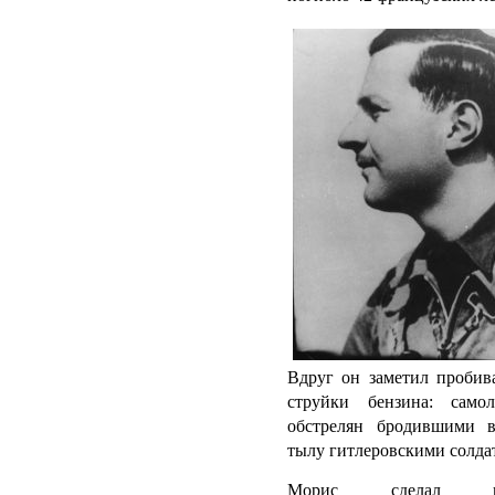
Вдруг он заметил проби
струйки бензина: само
обстрелян бродившими 
тылу гитлеровскими солда
Морис сделал по