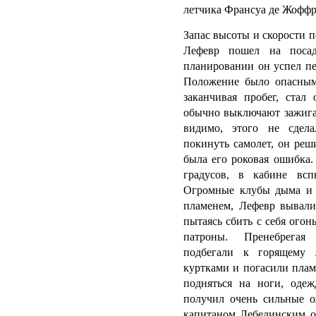
летчика Франсуа де Жоффр
Запас высоты и скорости п
Лефевр пошел на поса
планировании он успел пер
Положение было опасным
заканчивая пробег, стал 
обычно выключают зажига
видимо, этого не сдела
покинуть самолет, он реш
была его роковая ошибка.
градусов, в кабине всп
Огромные клубы дыма и 
пламенем, Лефевр вывали
пытаясь сбить с себя огон
патроны. Пренебрегая
подбегали к горящему 
куртками и погасили плам
подняться на ноги, одеж
получил очень сильные о
капитаном Лебединским о