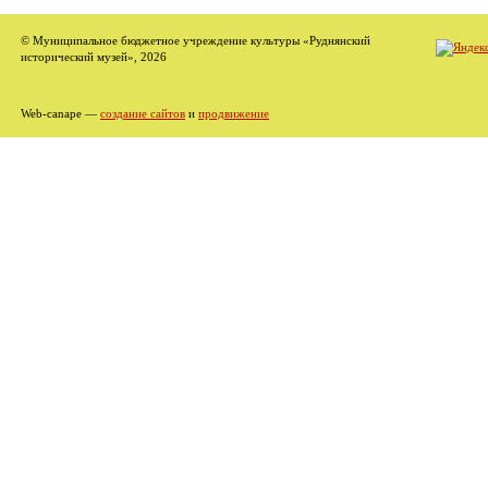
© Муниципальное бюджетное учреждение культуры «Руднянский
исторический музей», 2026
Web-canape —
создание сайтов
и
продвижение