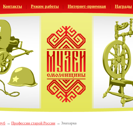
Контакты
Режим работы
Интернет-приемная
Награды
луб
Профессии старой России
Знахарка