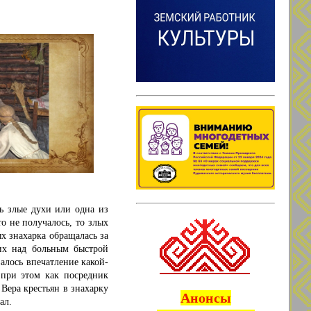
сь злые духи или одна из
то не получалось, то злых
х знахарка обращалась за
их над больным быстрой
алось впечатление какой-
 при этом как посредник
Вера крестьян в знахарку
Анонсы
ал.