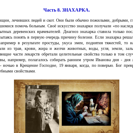
Часть 8. ЗНАХАРКА.
нщин, лечивших людей и скот. Они были обычно пожилыми, добрыми, г
шимися помочь больным. Своё искусство знахарки получали «по наслед
ытных деревенских врачевателей. Диагноз знахарка ставила только пос
ытаясь понять в первую очередь причину болезни. Если знахарка решал
апример в результате простуды, укуса змеи, поднятия тяжестей, то н
али из трав, крови, жира и желчи животных, воды, угля, земли, зал
яющие части лекарств обретали целительные свойства только в том слу
авы, например, полагалось собирать ранним утром Иванова дня - дня л
- ночью в Крещение Господне, 19 января, когда, по поверью. Бог прев
ебными свойствами.