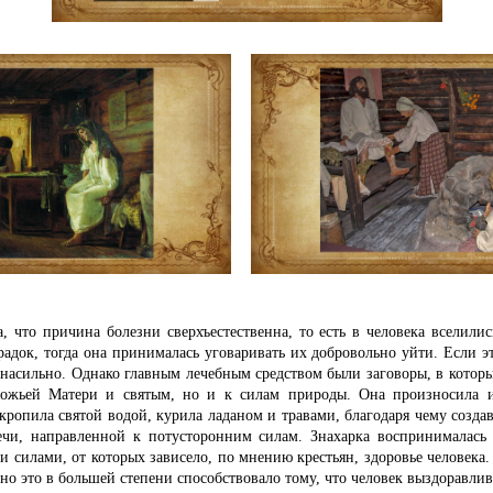
, что причина болезни сверхъестественна, то есть в человека вселили
радок, тогда она принималась уговаривать их добровольно уйти. Если э
 насильно. Однако главным лечебным средством были заговоры, в которы
ожьей Матери и святым, но и к силам природы. Она произносила 
кропила святой водой, курила ладаном и травами, благодаря чему создав
ечи, направленной к потусторонним силам. Знахарка воспринималась
силами, от которых зависело, по мнению крестьян, здоровье человека. 
но это в большей степени способствовало тому, что человек выздоравлив