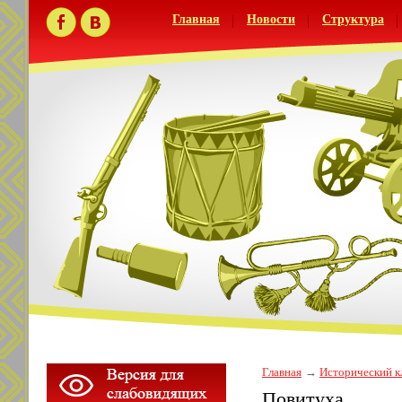
Главная
Новости
Структура
Главная
Исторический к
Повитуха