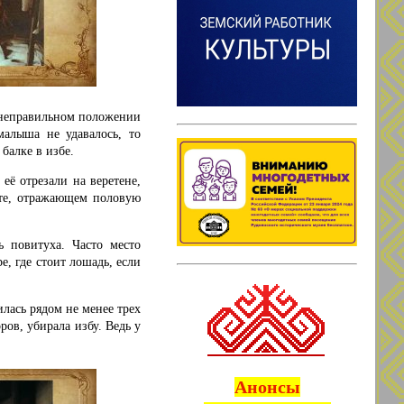
 неправильном положении
алыша не удавалось, то
балке в избе.
её отрезали на веретене,
ете, отражающем половую
ь повитуха. Часто место
е, где стоит лошадь, если
илась рядом не менее трех
ров, убирала избу. Ведь у
Анонсы