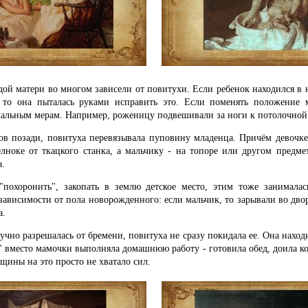
дой матери во многом зависели от повитухи. Если ребенок находился в
 то она пыталась руками исправить это. Если поменять положение м
кальным мерам. Например, роженицу подвешивали за ноги к потолочной 
ов позади, повитуха перевязывала пуповину младенца. Причём девочке 
лноке от ткацкого станка, а мальчику - на топоре или другом предм
а.
"похоронить", закопать в землю детское место, этим тоже занималас
ависимости от пола новорожденного: если мальчик, то зарывали во двор
а.
чно разрешалась от бремени, повитуха не сразу покидала ее. Она наход
а" вместо мамочки выполняла домашнюю работу - готовила обед, доила ко
щины на это просто не хватало сил.