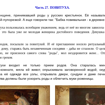
Часть 27. ПОВИТУХА.
енщине, принимавшей роды у русских крестьянок. Её называли
й-пупорезкой. А еще говорили так: "Бабка повивальная - в деревне
туха пользовалась всеобщим уважением, ведь от неё во многом зависела
, это была уже не молодая женщина достойного поведения. Девушка
родов, посылали за повитухой. И её приглашение носило ритуальны
дому, стараясь быть незамеченным соседями - дабы не сглазили. О це
но, не произнося самого слова "роды", мол нездоровится жене... 
м грехом.
тухи входил не только прием родов. Она старалась мин
комнате, мяла ей живот, опрыскивала заговоренной водой, ок
а её одежде все узлы, открывала двери, сундуки и даже печ
ства должны были ускорить роды и облегчить муки роженицы.