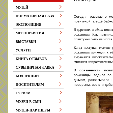
МУЗЕЙ
НОРМАТИВНАЯ БАЗА
Сегодня рассказ о ж
повитухой, а ещё бабко
ЭКСПОЗИЦИЯ
В деревнях и сёлах пови
МЕРОПРИЯТИЯ
роженицы. Как правило
повитухой быть не могла.
ВЫСТАВКИ
Когда наступал момент 
УСЛУГИ
роженицы приходил к её 
выражался иносказатель
КНИГА ОТЗЫВОВ
считался непростительны
СУВЕНИРНАЯ ЛАВКА
В обязанности пови
роженицы, водила по 
КОЛЛЕКЦИИ
дымом, развязывала н
поверьям, все эти дей
ПОСЕТИТЕЛЯМ
ТУРИЗМ
МУЗЕЙ В СМИ
МУЗЕИ-ПАРТНЕРЫ