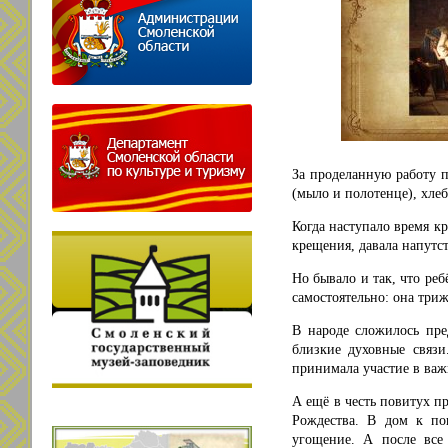
За проделанную работу п
(мыло и полотенце), хлеб
Когда наступало время кр
крещения, давала напутст
Но бывало и так, что ре
самостоятельно: она три
В народе сложилось пр
близкие духовные связи
принимала участие в важ
А ещё в честь повитух п
Рождества. В дом к по
угощение. А после все