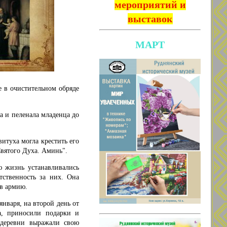
мероприятий и
выставок
МАРТ
е в очистительном обряде
ла и пеленала младенца до
итуха могла крестить его
Святого Духа. Аминь".
 жизнь устанавливались
тственность за них. Она
 в армию.
нваря, на второй день от
а, приносили подарки и
 деревни выражали свою