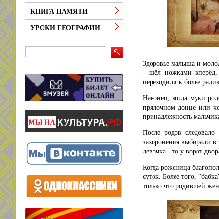
КНИГА ПАМЯТИ
УРОКИ ГЕОГРАФИИ
Здоровье малыша и моло
- шёл ножками вперёд,
переходили к более ради
Наконец, когда муки род
прялочном донце или че
принадлежность мальчик
После родов следовало 
захоронения выбирали в з
девочка - то у ворот двор
Когда роженица благополу
суток. Более того, "бабк
только что родившей жен