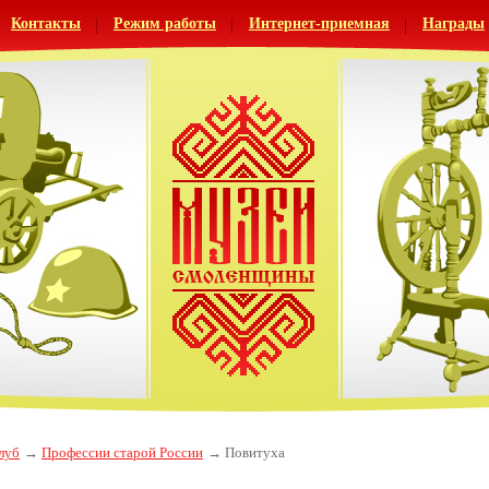
Контакты
Режим работы
Интернет-приемная
Награды
луб
Профессии старой России
Повитуха