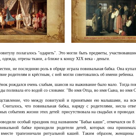
овитуху полагалось "одарить". Это могли быть предметы, участвовавши
, одежда, отрезы ткани, а ближе к концу XIX века - деньги.
естин, не последнюю роль в обряде играла повивальная бабка. Она купа
вие родителям и крёстным, с ней могли советовались об имени ребенка.
бёнок рождался очень слабым, шансов на выживание было мало. Тогда пов
жды поливала его водой со словами: "Во имя Отца, во имя Сына, во имя 
едставление, что между повитухой и принятыми ею малышами, на всю
. Считалось, что повивальная бабка, наряду с родителями, несла отве
ных событиях жизни этих детей: присутствовала на свадьбах и проводах
роводили особый праздник под названием "Бабьи каши", отмечался он 8 я
вивальной бабке приходили родители детей, которых она принимал
 вместе трапезничали ритуальной кашей. Таким образом, женщины