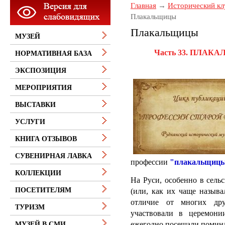
Главная
Исторический кл
Плакальщицы
Плакальщицы
МУЗЕЙ
Часть 33. ПЛА
НОРМАТИВНАЯ БАЗА
ЭКСПОЗИЦИЯ
МЕРОПРИЯТИЯ
ВЫСТАВКИ
УСЛУГИ
КНИГА ОТЗЫВОВ
СУВЕНИРНАЯ ЛАВКА
профессии
"плакальщиц
КОЛЛЕКЦИИ
На Руси, особенно в сель
ПОСЕТИТЕЛЯМ
(или, как их чаще называ
отличие от многих дру
ТУРИЗМ
участвовали в церемони
ежегодно посещали помин
МУЗЕЙ В СМИ