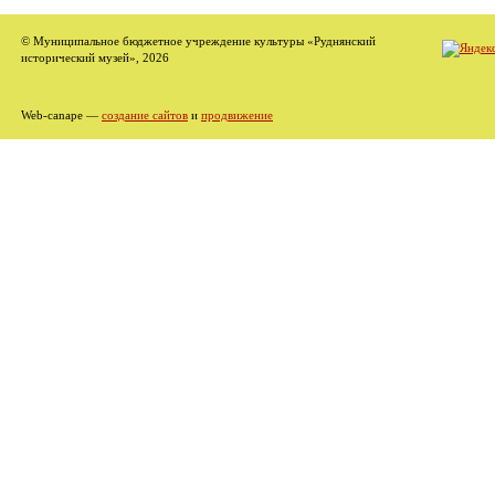
© Муниципальное бюджетное учреждение культуры «Руднянский
исторический музей», 2026
Web-canape —
создание сайтов
и
продвижение