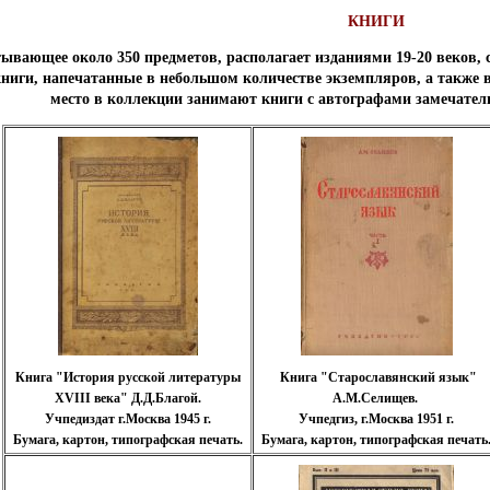
КНИГИ
тывающее около 350 предметов, располагает изданиями 19-20 веков
 книги, напечатанные в небольшом количестве экземпляров, а такж
место в коллекции занимают книги с автографами замечател
Книга "История русской литературы
Книга "Старославянский язык"
XVIII века" Д.Д.Благой.
А.М.Селищев.
Учпедиздат г.Москва 1945 г.
Учпедгиз, г.Москва 1951 г.
Бумага, картон, типографская печать.
Бумага, картон, типографская печать