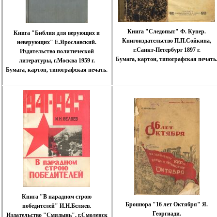
Книга "Следопыт" Ф. Купер.
Книга "Библия для верующих и
Книгоиздательство П.П.Сойкина,
неверующих" Е.Ярославский.
г.Санкт-Петербург 1897 г.
Издательство политической
Бумага, картон, типографская печать
литературы, г.Москва 1959 г.
Бумага, картон, типографская печать.
Книга "В парадном строю
Брошюра "16 лет Октября" Я.
победителей" И.Н.Беляев.
Георгиади.
Издательство "Смядынь", г.Смоленск