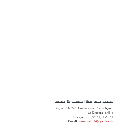
Главная
|
Карта сайта
|
Интернет-приемная
Адрес: 216790, Смоленская обл., г.Рудня,
ул.Киреева, д.48-а
Телефон: +7 (48141) 4-22-41
E-mail:
muzeum2014@yandex.ru