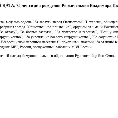
ТА. 75 лет со дня рождения Рыжиченкова Владимира Ив
та, медалью ордена "За заслуги перед Отечеством" II степени, общец
ебряная звезда "Общественное призвание", орденом от имени Российск
За отвагу", "За боевые заслуги", "За мужество и героизм", "Воину-ин
отрудничество", "За укрепление боевого сотрудничества", "За содействи
 Всероссийской переписи населения", почетными знаками "За отличие в с
трудник МВД России, заслуженный работник МВД России.
ысшей наградой муниципального образования Руднянский район Смоленс