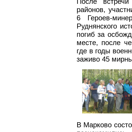
После встречи
районов, участ
6 Героев-мине
Руднянского ист
погиб за осбожд
месте, после ч
где в годы воен
заживо 45 мирн
В Марково состо