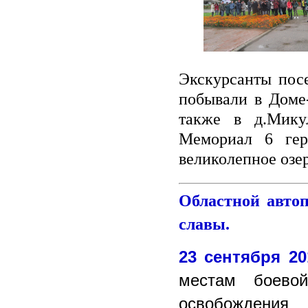
Э
кскурсанты пос
побывали в Доме-
также в д.Мику
Мемориал 6 ге
великолепное озе
Областной авто
славы.
23 сентября 20
местам боево
освобождения