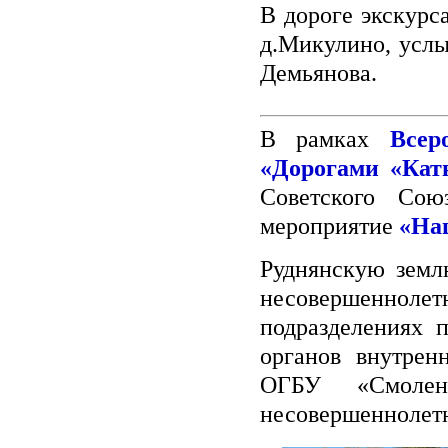
В дороге экскурс
д.Микулино, усл
Демьянова.
В рамках
Всер
«Дорогами «Кат
Советского Сою
мероприятие
«На
Руднянскую земл
несовершеннолет
подразделениях 
органов внутрен
ОГБУ «Смоленск
несовершеннолет