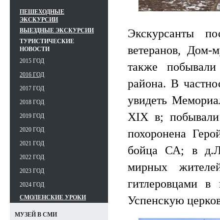
ПЕШЕХОДНЫЕ
ЭКСКУРСИИ
Экскурсанты по
ВЫЕЗДНЫЕ ЭКСКУРСИИ
ТУРИСТИЧЕСКИЕ
ветеранов, Дом-
НОВОСТИ
2015 ГОД
также побывали
2016 ГОД
района. В частно
2017 ГОД
увидеть Мемориал
2018 ГОД
XIX в; побывали
2019 ГОД
2020 ГОД
похоронена Геро
2021 ГОД
бойца СА; в д.Л
2022 ГОД
мирных жителей
2023 ГОД
гитлеровцами в 
2024 ГОД
Успенскую церков
СМОЛЕНСКИЕ УРОКИ
МУЗЕЙ В СМИ