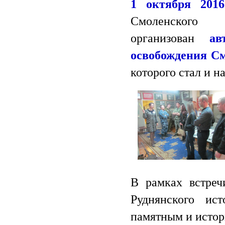
1 октября 201
Смоленског
организован
ав
освобождения С
которого стал и н
В рамках встреч
Руднянского ис
памятным и истор