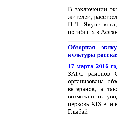
В заключении эк
жителей, расстре
П.Л. Якуненкова
погибших в Афган
Обзорная экск
культуры расска
17 марта 2016 г
ЗАГС районов С
организована об
ветеранов, а та
возможность уви
церковь XIX в и 
Глыбай