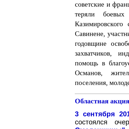
советские и фран
теряли боевых 
Казимировского 
Савинене, участн
годовщине осво
захватчиков, ин
помощь в благоу
Османов, жите
поселения, молод
Областная ак
3 сентября 20
состоялся оч