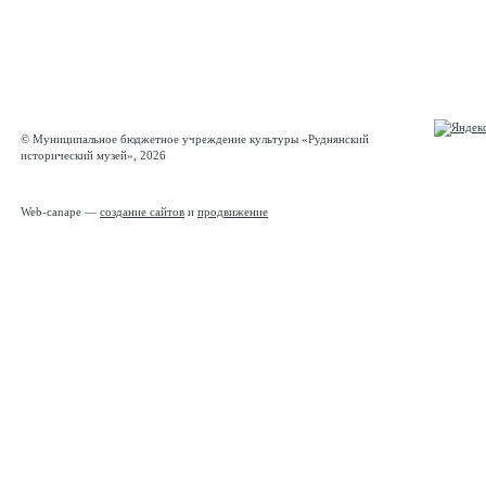
© Муниципальное бюджетное учреждение культуры «Руднянский
исторический музей», 2026
Web-canape —
создание сайтов
и
продвижение